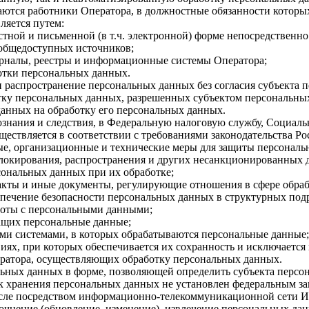
ются работники Оператора, в должностные обязанности которы
ляется путем:
тной и письменной (в т.ч. электронной) форме непосредственно
общедоступных источников;
рналы, реестры и информационные системы Оператора;
отки персональных данных.
и распространение персональных данных без согласия субъекта 
тку персональных данных, разрешенных субъектом персональных
данных на обработку его персональных данных.
ознания и следствия, в Федеральную налоговую службу, Социал
ществляется в соответствии с требованиями законодательства Р
е, организационные и технические меры для защиты персональ
блокирования, распространения и других несанкционированных д
сональных данных при их обработке;
кты и иные документы, регулирующие отношения в сфере обра
еспечение безопасности персональных данных в структурных по
аботы с персональными данными;
жащих персональные данные;
ми системами, в которых обрабатываются персональные данные;
иях, при которых обеспечивается их сохранность и исключается
ератора, осуществляющих обработку персональных данных.
ьных данных в форме, позволяющей определить субъекта персон
к хранения персональных данных не установлен федеральным за
сле посредством информационно-телекоммуникационной сети Ин
точнение (обновление, изменение), извлечение персональных д