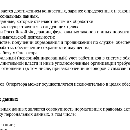
ается достижением конкретных, заранее определенных и законн
рсональных данных.
данные, которые отвечают целям их обработки.
ых осуществляется в следующих целях:
и Российской Федерации, федеральных законов и иных нормати
имательской деятельности;
йстве, получении образования и продвижении по службе, обеспе
работы, обеспечение сохранности имущества;
работу у Оператора;
уальный (персонифицированный) учет работников в системе обяз
полнительной власти и иные уполномоченные организации требу
отношений (в том числе, при заключении договоров с самозаня
ов Оператора может осуществляться исключительно в целях обе
х данных
ных данных является совокупность нормативных правовых актов
у персональных данных, в том числе:
;
ерации;
ции;