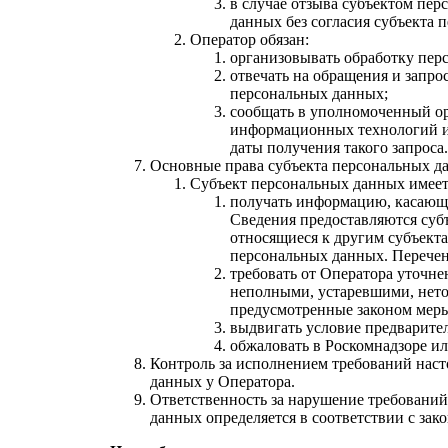
в случае отзыва субъектом пе
данных без согласия субъекта
Оператор обязан:
организовывать обработку пер
отвечать на обращения и запро
персональных данных;
сообщать в уполномоченный ор
информационных технологий и 
даты получения такого запроса.
Основные права субъекта персональных д
Субъект персональных данных имеет
получать информацию, касающу
Сведения предоставляются суб
относящиеся к другим субъекта
персональных данных. Перечен
требовать от Оператора уточне
неполными, устаревшими, нето
предусмотренные законом меры
выдвигать условие предварител
обжаловать в Роскомнадзоре ил
Контроль за исполнением требований нас
данных у Оператора.
Ответственность за нарушение требований
данных определяется в соответствии с за