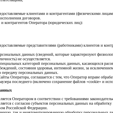
едоставляемые клиентами и контрагентами (физическими лицами
 исполнения договоров.
 и контрагентов Оператора (юридических лиц):
едоставляемые представителями (работниками) клиентов и конт
сональных данных (сведений, которые характеризуют физиологи
ичность) не осуществляется.
 специальных категорий персональных данных, касающихся расо
беждений, состояния здоровья, интимной жизни, за исключением
ю передачу персональных данных.
айты Оператора, соглашается с тем, что Оператор вправе обраба
раузера последнего (включено сохранение файлов «cookie» и испо
данных
яется Оператором в соответствии с требованиями законодатель
ется с согласия субъектов персональных данных на обработку и
вом Российской Федерации.
анную, так и неавтоматизированную обработку персональных д