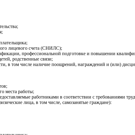
тельства;
я;
плательщика;
ого лицевого счета (СНИЛС);
лификации, профессиональной подготовке и повышении квалифи
етей, родственные связи;
сти, в том числе наличие поощрений, награждений и (или) дис
тов;
го места работы;
доставляемые работниками в соответствии с требованиями труд
изические лица, в том числе, самозанятые граждане):
плательщика;