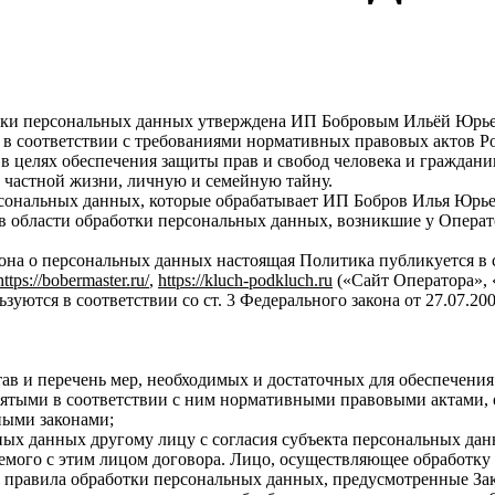
отки персональных данных утверждена ИП Бобровым Ильёй Юр
а в соответствии с требованиями нормативных правовых актов
в целях обеспечения защиты прав и свобод человека и граждани
 частной жизни, личную и семейную тайну.
рсональных данных, которые обрабатывает ИП Бобров Илья Юрье
в области обработки персональных данных, возникшие у Операто
Закона о персональных данных настоящая Политика публикуется 
https://bobermaster.ru/
,
https://kluch-podkluch.ru
(«Сайт Оператора»,
зуются в соответствии со ст. 3 Федерального закона от 27.07.2
тав и перечень мер, необходимых и достаточных для обеспечен
ятыми в соответствии с ним нормативными правовыми актами, 
ными законами;
ных данных другому лицу с согласия субъекта персональных дан
аемого с этим лицом договора. Лицо, осуществляющее обработк
 правила обработки персональных данных, предусмотренные За