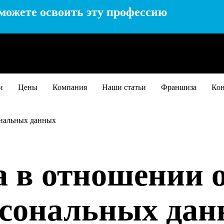
можете освоить эту профессию
и
Цены
Компания
Наши статьи
Франшиза
Ко
ональных данных
 в отношении 
сональных да